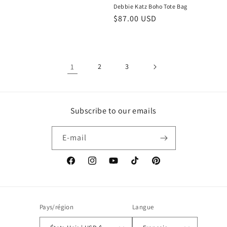
Debbie Katz Boho Tote Bag
Prix
$87.00 USD
habituel
1
2
3
Subscribe to our emails
E-mail
Facebook
Instagram
YouTube
TikTok
Pinterest
Pays/région
Langue