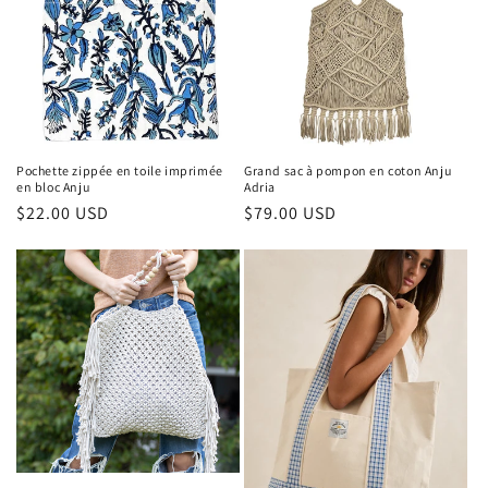
Pochette zippée en toile imprimée
Grand sac à pompon en coton Anju
en bloc Anju
Adria
Prix
$22.00 USD
Prix
$79.00 USD
habituel
habituel