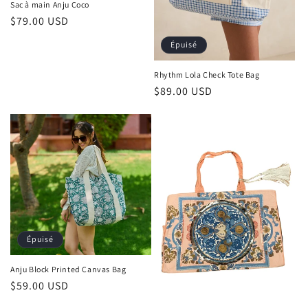
Sac à main Anju Coco
Prix
$79.00 USD
habituel
Épuisé
Rhythm Lola Check Tote Bag
Prix
$89.00 USD
habituel
Épuisé
Anju Block Printed Canvas Bag
Prix
$59.00 USD
habituel