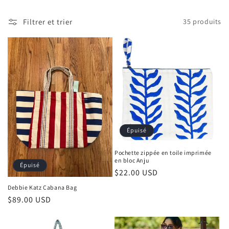
l
Filtrer et trier
35 produits
e
c
t
i
o
n
Épuisé
:
Pochette zippée en toile imprimée
en bloc Anju
Épuisé
Prix
$22.00 USD
habituel
Debbie Katz Cabana Bag
Prix
$89.00 USD
habituel