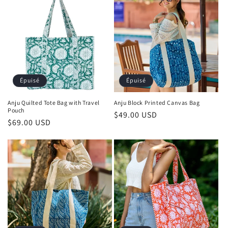
Épuisé
Épuisé
Anju Quilted Tote Bag with Travel
Anju Block Printed Canvas Bag
Pouch
Prix
$49.00 USD
Prix
$69.00 USD
habituel
habituel