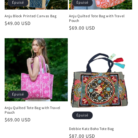
Épuisé
Épuisé
Anju Block Printed Canvas Bag
Anju Quilted Tote Bag with Travel
Pouch
Prix
$49.00 USD
Prix
$69.00 USD
habituel
habituel
Épuisé
Anju Quilted Tote Bag with Travel
Pouch
Épuisé
Prix
$69.00 USD
habituel
Debbie Katz Boho Tote Bag
Prix
$87.00 USD