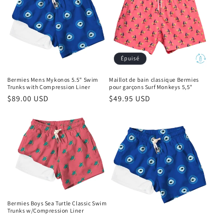
Épuisé
Bermies Mens Mykonos 5.5" Swim
Maillot de bain classique Bermies
Trunks with Compression Liner
pour garçons Surf Monkeys 5,5"
Prix
$89.00 USD
Prix
$49.95 USD
habituel
habituel
Bermies Boys Sea Turtle Classic Swim
Trunks w/Compression Liner