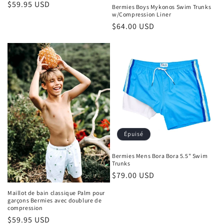
Prix
$59.95 USD
Bermies Boys Mykonos Swim Trunks
w/Compression Liner
habituel
Prix
$64.00 USD
habituel
Épuisé
Bermies Mens Bora Bora 5.5" Swim
Trunks
Prix
$79.00 USD
habituel
Maillot de bain classique Palm pour
garçons Bermies avec doublure de
compression
Prix
$59.95 USD