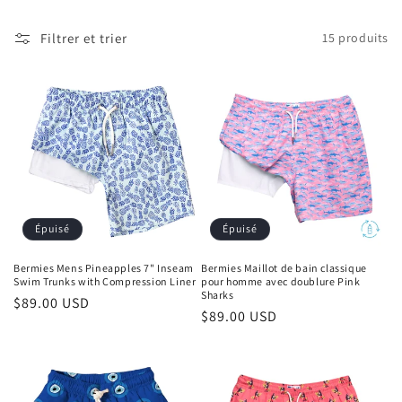
l
Filtrer et trier
15 produits
e
c
t
i
o
n
Épuisé
Épuisé
:
Bermies Mens Pineapples 7" Inseam
Bermies Maillot de bain classique
Swim Trunks with Compression Liner
pour homme avec doublure Pink
Sharks
Prix
$89.00 USD
Prix
$89.00 USD
habituel
habituel