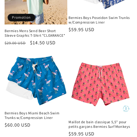
Promotion
Bermies Boys Poseidon Swim Trunks
w/Compression Liner
Prix
$59.95 USD
Bermies Mens Send Beer Short
Sleeve Graphic T-Shirt *CLEARANCE*
habituel
Prix
Prix
$14.50 USD
$29.00 USD
habituel
promotionnel
Bermies Boys Miami Beach Swim
Trunks w/Compression Liner
Maillot de bain classique 5,5" pour
Prix
$60.00 USD
petits garçons Bermies Surf Monkeys
habituel
Prix
$59.95 USD