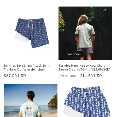
habituel
Promotion
Bermies Boys Shark Attack Swim
Bermies Mens Happy Hour Short
Trunks w/Compression Liner
Sleeve Graphic T-Shirt *CLEARANCE*
Prix
$67.00 USD
Prix
Prix
$14.50 USD
$29.95 USD
habituel
habituel
promotionnel