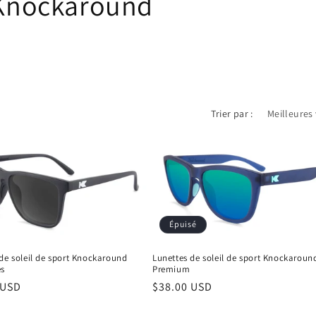
 Knockaround
Trier par :
Épuisé
de soleil de sport Knockaround
Lunettes de soleil de sport Knockaroun
es
Premium
 USD
Prix
$38.00 USD
el
habituel