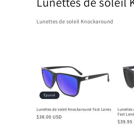
C
Lunettes de soleil
o
Lunettes de soleil Knockaround
l
l
e
c
t
Épuisé
i
Lunettes de soleil Knockaround Fast Lanes
Lunettes 
Fast Lan
Prix
$38.00 USD
Prix
$39.95
o
habituel
habitu