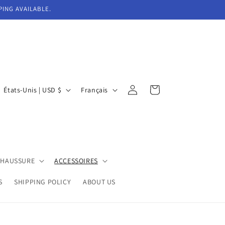
PING AVAILABLE.
P
L
Connexion
Panier
États-Unis | USD $
Français
a
a
y
n
s
g
/
u
CHAUSSURE
ACCESSOIRES
r
e
é
S
SHIPPING POLICY
ABOUT US
g
i