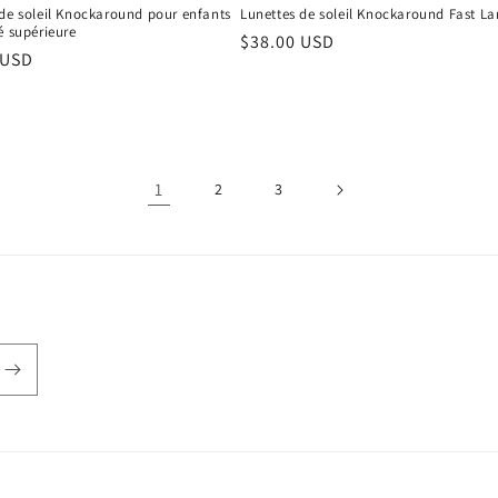
 de soleil Knockaround pour enfants
Lunettes de soleil Knockaround Fast La
é supérieure
Prix
$38.00 USD
 USD
habituel
el
1
2
3