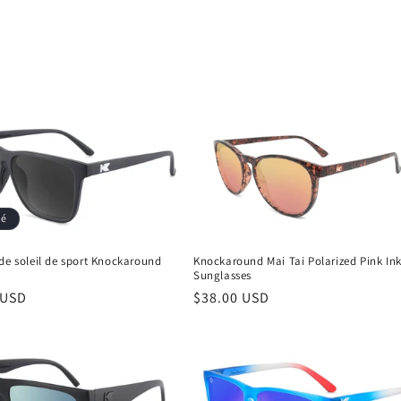
sé
de soleil de sport Knockaround
Knockaround Mai Tai Polarized Pink In
Sunglasses
 USD
Prix
$38.00 USD
el
habituel