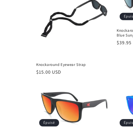
Épui
Knockaro
Blue Sun
Prix
$39.95
habitu
Knockaround Eyewear Strap
Prix
$15.00 USD
habituel
Épuisé
Épui