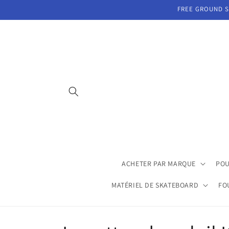
et
FREE GROUND SH
passer
au
contenu
ACHETER PAR MARQUE
POU
MATÉRIEL DE SKATEBOARD
FO