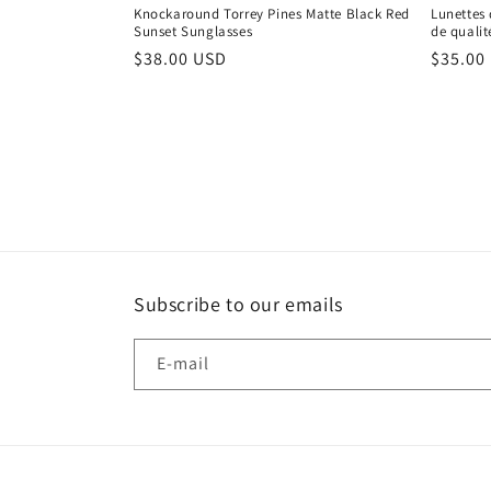
Knockaround Torrey Pines Matte Black Red
Lunettes
Sunset Sunglasses
de qualit
Prix
$38.00 USD
Prix
$35.00
habituel
habitu
Subscribe to our emails
E-mail