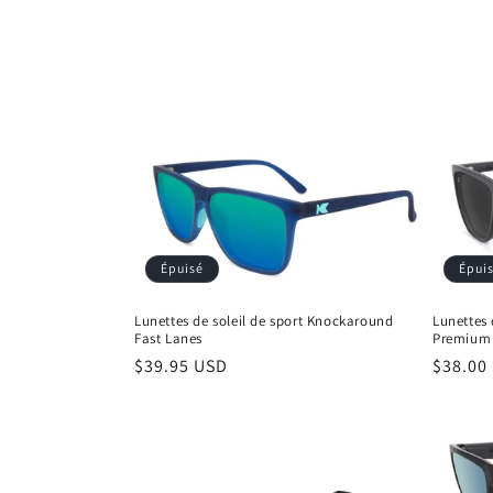
n
:
Épuisé
Épui
Lunettes de soleil de sport Knockaround
Lunettes 
Fast Lanes
Premium
Prix
$39.95 USD
Prix
$38.00
habituel
habitu