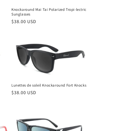
Knockaround Mai Tai Polarized Tropi-lectric
Sunglasses
Prix
$38.00 USD
habituel
k
Lunettes de soleil Knockaround Fort Knocks
Prix
$38.00 USD
habituel