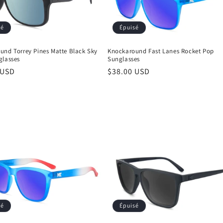
Épuisé
sé
Knockaround Fast Lanes Rocket Pop
und Torrey Pines Matte Black Sky
Sunglasses
glasses
Prix
$38.00 USD
 USD
habituel
el
sé
Épuisé