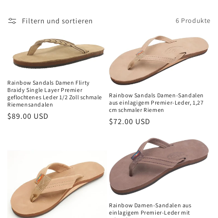
e
Filtern und sortieren
6 Produkte
g
o
r
i
Rainbow Sandals Damen Flirty
Braidy Single Layer Premier
Rainbow Sandals Damen-Sandalen
geflochtenes Leder 1/2 Zoll schmale
e
aus einlagigem Premier-Leder, 1,27
Riemensandalen
cm schmaler Riemen
Normaler
$89.00 USD
:
Normaler
$72.00 USD
Preis
Preis
Rainbow Damen-Sandalen aus
einlagigem Premier-Leder mit