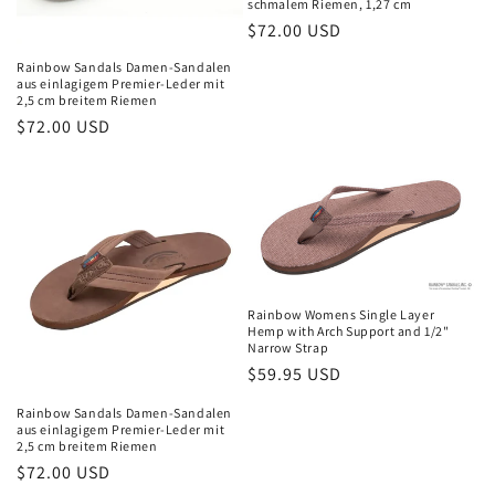
schmalem Riemen, 1,27 cm
Normaler
$72.00 USD
Preis
Rainbow Sandals Damen-Sandalen
aus einlagigem Premier-Leder mit
2,5 cm breitem Riemen
Normaler
$72.00 USD
Preis
Rainbow Womens Single Layer
Hemp with Arch Support and 1/2"
Narrow Strap
Normaler
$59.95 USD
Preis
Rainbow Sandals Damen-Sandalen
aus einlagigem Premier-Leder mit
2,5 cm breitem Riemen
Normaler
$72.00 USD