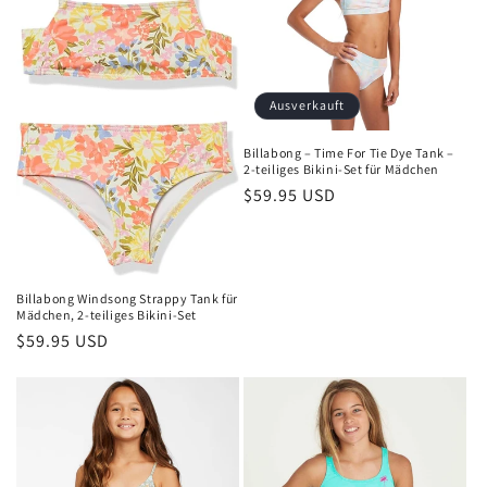
Ausverkauft
Billabong – Time For Tie Dye Tank –
2-teiliges Bikini-Set für Mädchen
Normaler
$59.95 USD
Preis
Billabong Windsong Strappy Tank für
Mädchen, 2-teiliges Bikini-Set
Normaler
$59.95 USD
Preis