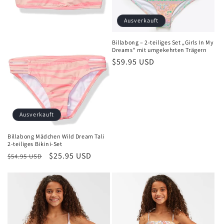
Ausverkauft
Billabong – 2-teiliges Set „Girls In My
Dreams“ mit umgekehrten Trägern
Normaler
$59.95 USD
Preis
Ausverkauft
Billabong Mädchen Wild Dream Tali
2-teiliges Bikini-Set
Normaler
Verkaufspreis
$25.95 USD
$54.95 USD
Preis