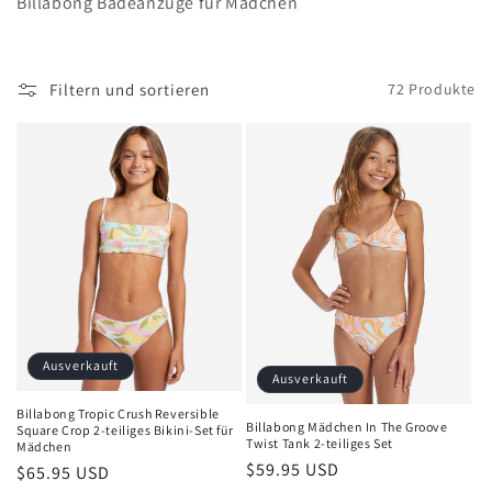
Billabong Badeanzüge für Mädchen
e
g
Filtern und sortieren
72 Produkte
o
r
i
e
:
Ausverkauft
Ausverkauft
Billabong Tropic Crush Reversible
Billabong Mädchen In The Groove
Square Crop 2-teiliges Bikini-Set für
Twist Tank 2-teiliges Set
Mädchen
Normaler
$59.95 USD
Normaler
$65.95 USD