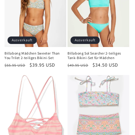
Ausverkauft
Ausverkauft
Billabong Mädchen Sweeter Than
Billabong Sol Searcher 2-teiliges
You Trilet 2-teiliges Bikini-Set
Tank-Bikini-Set für Mädchen
Normaler
Verkaufspreis
$39.95 USD
Normaler
Verkaufspreis
$34.50 USD
$55.95 USD
$49.95 USD
Preis
Preis