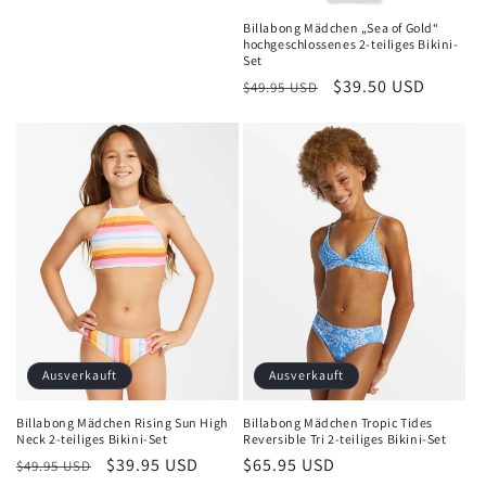
Billabong Mädchen „Sea of ​​Gold“
hochgeschlossenes 2-teiliges Bikini-
Set
Normaler
Verkaufspreis
$39.50 USD
$49.95 USD
Preis
Ausverkauft
Ausverkauft
Billabong Mädchen Rising Sun High
Billabong Mädchen Tropic Tides
Neck 2-teiliges Bikini-Set
Reversible Tri 2-teiliges Bikini-Set
Normaler
Verkaufspreis
$39.95 USD
Normaler
$65.95 USD
$49.95 USD