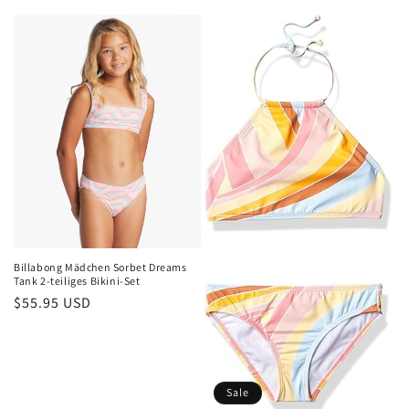
Preis
Preis
Billabong Mädchen Sorbet Dreams
Tank 2-teiliges Bikini-Set
Normaler
$55.95 USD
Preis
Sale