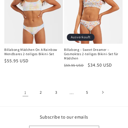
Ausverkauft
Billabong Mädchen On A Rainbow
Billabong – Sweet Dreamer –
Wendbares 2-teiliges Bikini-Set
Gesmoktes 2-teiliges Bikini-Set für
Mädchen
Normaler
$55.95 USD
Normaler
Verkaufspreis
$34.50 USD
$59.95 USD
Preis
Preis
1
2
3
…
5
Subscribe to our emails