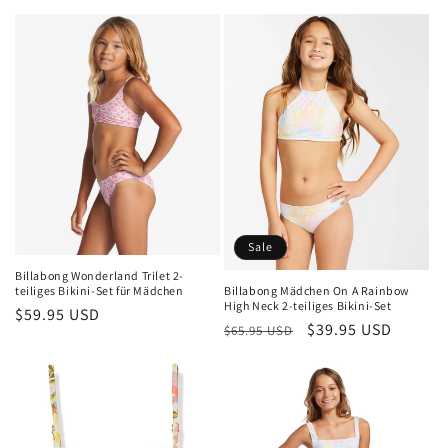
Preis
Preis
Sale
Billabong Wonderland Trilet 2-
teiliges Bikini-Set für Mädchen
Billabong Mädchen On A Rainbow
High Neck 2-teiliges Bikini-Set
Normaler
$59.95 USD
Normaler
Verkaufspreis
$39.95 USD
$65.95 USD
Preis
Preis