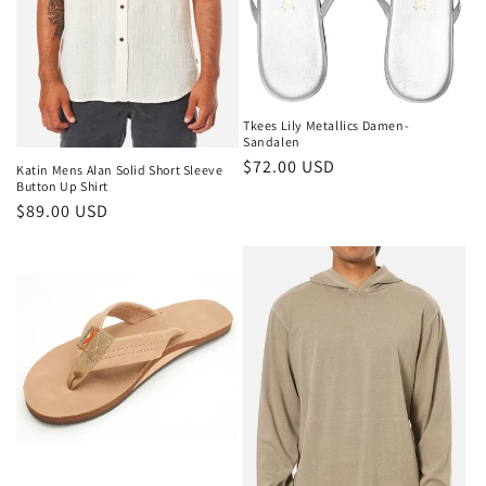
Tkees Lily Metallics Damen-
Sandalen
Normaler
$72.00 USD
Katin Mens Alan Solid Short Sleeve
Button Up Shirt
Preis
Normaler
$89.00 USD
Preis