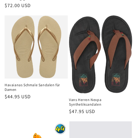
Normaler
$72.00 USD
Preis
Havaianas Schmale Sandalen für
Damen
Normaler
$44.95 USD
Vans Herren Nexpa
Preis
Synthetiksandalen
Normaler
$47.95 USD
Preis