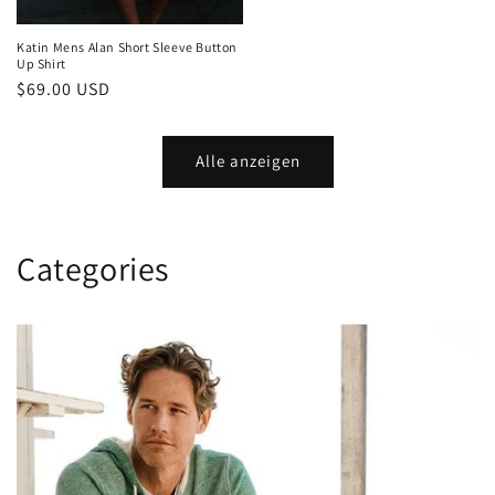
Katin Mens Alan Short Sleeve Button
Up Shirt
Normaler
$69.00 USD
Preis
Alle anzeigen
Categories