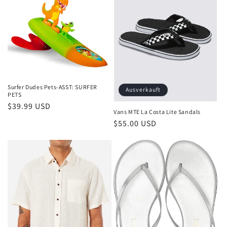
Surfer Dudes Pets-ASST: SURFER
Ausverkauft
PETS
Normaler
$39.99 USD
Vans MTE La Costa Lite Sandals
Preis
Normaler
$55.00 USD
Preis