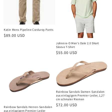
Katin Mens Pipeline Corduroy Pants
Normaler
$89.00 USD
Preis
Johnnie-O Men's Dale 2.0 Short
Sleeve T-Shirt
Normaler
$55.00 USD
Preis
Rainbow Sandals Damen-Sandalen
aus einlagigem Premier-Leder, 1,27
cm schmaler Riemen
Normaler
$72.00 USD
Rainbow Sandals Herren-Sandalen
Preis
aus einlagigem Premier-Leder