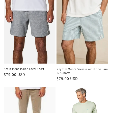
Katin Mens Isaiah Local Short
Rhythm Men's Seersucker Stripe Jam
17" Shorts
Normaler
$79.00 USD
Normaler
$79.00 USD
Preis
Preis