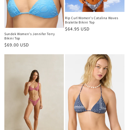
Rip Curl Women's Catalina Waves
Bralette Bikini Top
Normaler
$64.95 USD
Sundek Women's Jennifer Terry
Preis
Bikini Top
Normaler
$69.00 USD
Preis