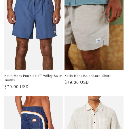
Katin Mens Poolside 17" Volley Swim
Katin Mens Isaiah Local Short
Trunks
Normaler
$79.00 USD
Normaler
$79.00 USD
Preis
Preis