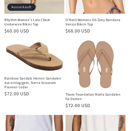
Ausverkauft
Rhythm Women's Lola Check
O'Neill Womens OG Zoey Bandana
Underwire Bikini Top
Venice Bikini Top
Normaler
$60.00 USD
Normaler
$68.00 USD
Preis
Preis
Rainbow Sandals Herren-Sandalen
aus einlagigem, Sierra-braunem
Premier-Leder
Normaler
$72.00 USD
Tkees Foundation Matte Sandalen
für Damen
Preis
Normaler
$72.00 USD
Preis