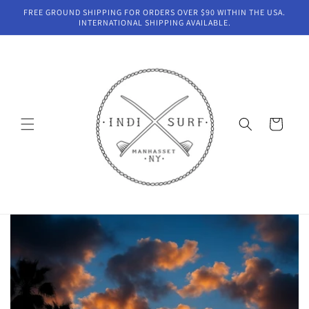
Direkt
FREE GROUND SHIPPING FOR ORDERS OVER $90 WITHIN THE USA.
zum
INTERNATIONAL SHIPPING AVAILABLE.
Inhalt
Warenkorb